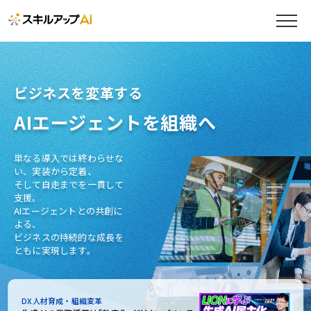
ビジネスを変革する
AIエージェントを組織へ
単なる導入では終わらせな
い、実装から定着、
そして自走までを一貫して
支援。
AIエージェントとの共創に
よる、
ビジネスの持続的な成長を
ともに実現します。
DX人材育成・組織変革