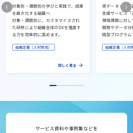
対象別・課題別の学びと実践で、成果
実データ×現場
を最大化する組織へ
支援サービス「
対象・課題別に、カスタマイズされ
現場課題に対し
た研修により組織全体のDXを推進す
開発やデータ分
る力を効率的に高めます。
践型プログラム
組織定着（人材育成）
組織定着（人材
詳しく見る
サービス資料や事例集などを