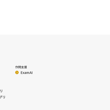
作問支援
ExamAI
リ
プリ