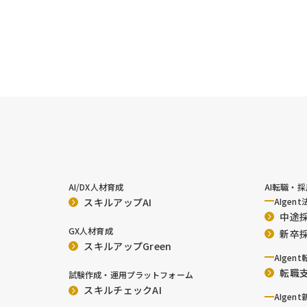
AI/DX人材育成
AI転職・
スキルアップAI
AIgent
中途
GX人材育成
新卒
スキルアップGreen
AIgent
転職
試験作成・運用プラットフォーム
スキルチェックAI
AIgent