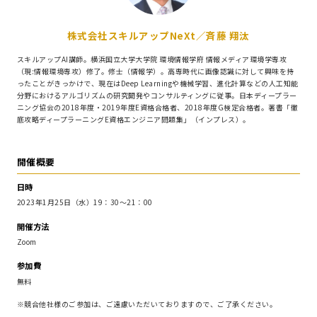
株式会社スキルアップNeXt／斉藤 翔汰
スキルアップAI講師。横浜国立大学大学院 環境情報学府 情報メディア環境学専攻
（現:情報環境専攻）修了。修士（情報学）。高専時代に画像認識に対して興味を持
ったことがきっかけで、現在はDeep Learningや機械学習、進化計算などの人工知能
分野におけるアルゴリズムの研究開発やコンサルティングに従事。日本ディープラー
ニング協会の2018年度・2019年度E資格合格者、2018年度G検定合格者。著書「徹
底攻略ディープラーニングE資格エンジニア問題集」（インプレス）。
開催概要
日時
2023年1月25日（水）19：30～21：00
開催方法
Zoom
参加費
無料
※競合他社様のご参加は、ご遠慮いただいておりますので、ご了承ください。