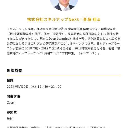
株式会社スキルアップNeXt／斉藤 翔汰
スキルアップAI講師。横浜国立大学大学院 環境情報学府 情報メディア環境学専攻
（現:情報環境専攻）修了。修士（情報学）。高専時代に画像認識に対して興味を持
ったことがきっかけで、現在はDeep Learningや機械学習、進化計算などの人工知能
分野におけるアルゴリズムの研究開発やコンサルティングに従事。日本ディープラー
ニング協会の2018年度・2019年度E資格合格者、2018年度G検定合格者。著書「徹
底攻略ディープラーニングE資格エンジニア問題集」（インプレス）。
開催概要
日時
2023年5月10日（水）19：30～21：00
開催方法
Zoom
参加費
無料
※競合他社様のご参加は、ご遠慮いただいておりますので、ご了承ください。