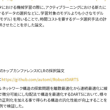
タにおける機械学習の際に、アクティブラーニングにおける新たに
するデータの選択などに、学習対象のモデルよりも小さなモデル
シモデル）を用いることで、時間コストを要するデータ選択手法の計
昇させたことを示した論文。
のトップカンファレンスICLRの採択論文
：
https://github.com/automl/RobustDARTS
ルネットワーク構造の探索問題を離散最適化から連続最適化に緩
で微分可能にし勾配法で構造を最適化するDARTSにおいて、様々
の正則化を加える事で得られる構造の汎化性能が向上することを
例で検証した。