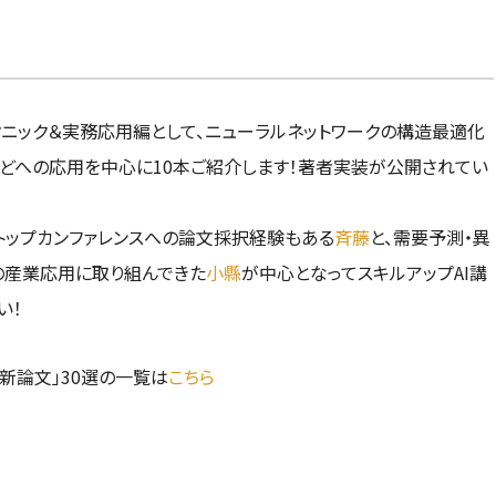
ニック＆実務応用編として、ニューラルネットワークの構造最適化
などへの応用を中心に10本ご紹介します！著者実装が公開されてい
どのトップカンファレンスへの論文採択経験もある
斉藤
と、需要予測・異
の産業応用に取り組んできた
小縣
が中心となってスキルアップAI講
い！
最新論文」30選の一覧は
こちら