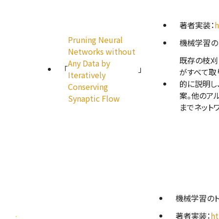
著者実装：
h
Pruning Neural
機械学習のト
Networks without
既存の枝刈
Any Data by
「
」
がすべて取り
Iteratively
的に説明し、
Conserving
案。他のア
Synaptic Flow
までネット
機械学習のト
著者実装：
ht