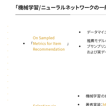
「機械学習/ニューラルネットワークの一
データマイ
On Sampled
推薦モデル
「
Metrics for Item
」
ブサンプリ
Recommendation
および実デ
機械学習のト
著者実装：
h
Selection via