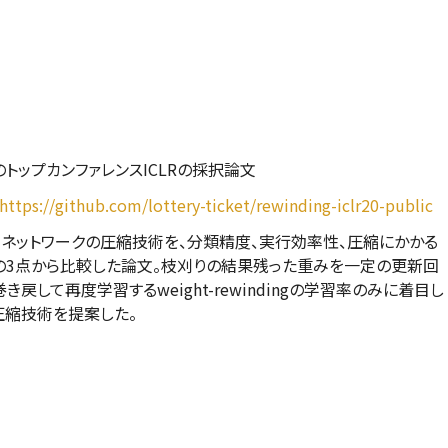
トップカンファレンスICLRの採択論文
https://github.com/lottery-ticket/rewinding-iclr20-public
ネットワークの圧縮技術を、分類精度、実行効率性、圧縮にかかる
の3点から比較した論文。枝刈りの結果残った重みを一定の更新回
き戻して再度学習するweight-rewindingの学習率のみに着目し
圧縮技術を提案した。