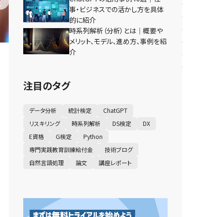
事・ビジネスでの活かし方を具体
的に紹介
時系列解析（分析）とは｜概要や
メリット、モデル、進め方、事例を紹
介
注目のタグ
データ分析
統計検定
ChatGPT
リスキリング
時系列解析
DS検定
DX
E資格
G検定
Python
専門実践教育訓練給付金
技術ブログ
自然言語処理
論文
講座レポート