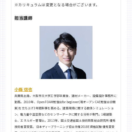
※カリキュラムは変更となる場合がございます。
担当講師
小縣 信也​
兵庫県出身。大阪市立大学工学部卒業後、建材メーカー、設備設計事務所に
勤務。2010年、OpenFOAM勉強会for beginner(現オープンCAE勉強会＠関
東)を立ち上げ3年間幹事を務める。建築環境に関する数値シミュレーショ
ン、電力量や温湿度などのセンサーデータに関する分析が専門。1級建築
士、エネルギー管理士。2013年、国土交通省国土技術政策総合研究所 優秀
技術者賞受賞。 日本ディープラーニング協会主催2018E資格試験 優秀賞受