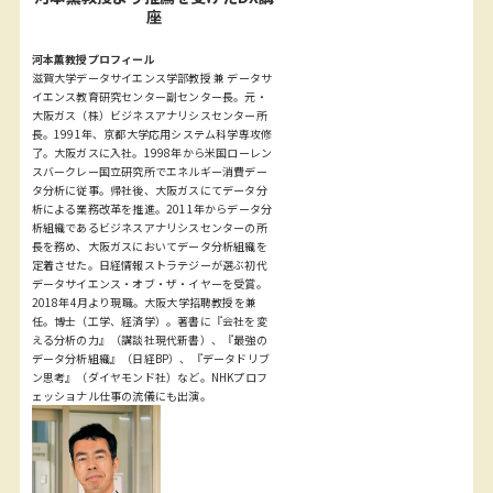
座
河本薫教授プロフィール
滋賀大学データサイエンス学部教授 兼 データサ
イエンス教育研究センター副センター長。元・
大阪ガス（株）ビジネスアナリシスセンター所
長。1991年、京都大学応用システム科学専攻修
了。大阪ガスに入社。1998年から米国ローレン
スバークレー国立研究所でエネルギー消費デー
タ分析に従事。帰社後、大阪ガスにてデータ分
析による業務改革を推進。2011年からデータ分
析組織であるビジネスアナリシスセンターの所
長を務め、大阪ガスにおいてデータ分析組織を
定着させた。日経情報ストラテジーが選ぶ初代
データサイエンス・オブ・ザ・イヤーを受賞。
2018年4月より現職。大阪大学招聘教授を兼
任。博士（工学、経済学）。著書に『会社を変
える分析の力』（講談社現代新書）、『最強の
データ分析組織』（日経BP）、『データドリブ
ン思考』（ダイヤモンド社）など。NHKプロフ
ェッショナル仕事の流儀にも出演。