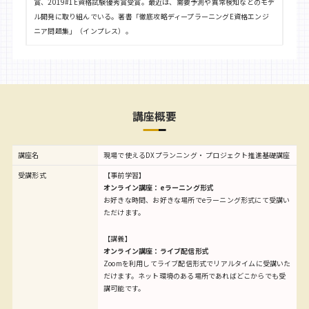
賞、2019#1E資格試験優秀賞受賞。最近は、需要予測や異常検知などのモデ
ル開発に取り組んでいる。著書「徹底攻略ディープラーニングE資格エンジ
ニア問題集」（インプレス）。
講座概要
講座名
現場で使えるDXプランニング・ プロジェクト推進基礎講座
受講形式
【事前学習】
オンライン講座：eラーニング形式
お好きな時間、お好きな場所でeラーニング形式にて受講い
ただけます。
【講義】
オンライン講座：ライブ配信形式
Zoomを利用してライブ配信形式でリアルタイムに受講いた
だけます。ネット環境のある場所であればどこからでも受
講可能です。