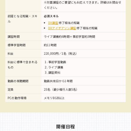
※対面講座のご要望にもお応えできます。詳細はお問合せ
ください。
前提となる知識・スキ
必須スキル
ル
DX講座
修了相当の知識
DXアイデアソン講座
修了相当の知識
講座時間
ライブ講義約6時間＋事前学習約3時間
標準学習時間
約11時間
料金
220,000円／1名（税込）
料金に標準で含まれる
事前学習動画
もの
ライブ講義
講座資料
動画の視聴期間
動画共有日から1年間
定員
25名（最少催行人数5名）
PCの動作環境
メモリ8GB以上
開催日程