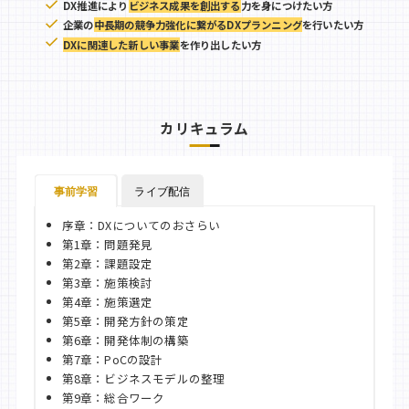
DX推進により
ビジネス成果を創出する
力を身につけたい方
企業の
中長期の競争力強化に繋がるDXプランニング
を行いたい方
DXに関連した新しい事業
を作り出したい方
カリキュラム
事前学習
ライブ配信
序章：DXについてのおさらい
第1章：問題発見
第2章：課題設定
第3章：施策検討
第4章：施策選定
第5章：開発方針の策定
第6章：開発体制の構築
第7章：PoCの設計
第8章：ビジネスモデルの整理
第9章：総合ワーク