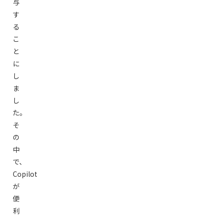
与
す
る
こ
と
に
し
ま
し
た。
そ
の
中
で、
Copilot
が
便
利