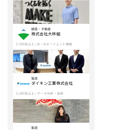
年
の
夏
頃
建設・不動産
株式会社大林組
か
ら
5,000名以上
/
AI・AIエージェント開発
30〜
40
人
規
製造
模
ダイキン工業株式会社
で
試
5,000名以上
/
データ分析・活用
験
的
に
導
製造
入