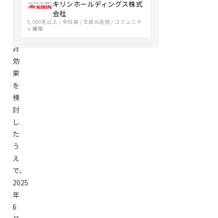
キリンホールディングス株式
し、
会社
5,000名以上
/
全社員
/
生成AI活用
/
コミュニテ
投
ィ構築
資
対
効
果
を
検
討
し
た
う
え
で、
2025
年
6