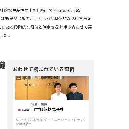
産性向上を目指してMicrosoft 365
う書けば効果が出るのか」といった具体的な活用方法を
にわたる段階的な研修と伴走支援を組み合わせて実
した。
識
あわせて読まれている事例
柴
田
物流・流通
様：
日本郵船株式会社
Copilot
500〜5,000名未満
/
AI・AIエージェント開発
/
C
を
opilot活用
昨