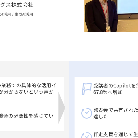
ングス株式会社
lot活用
/
生成AI活用
分の業務での具体的な活用イ
受講者のCopilo
が分からないという声が
67.8%へ増加
発表会で共有された
機会の必要性を感じてい
達した
伴走支援を通じて