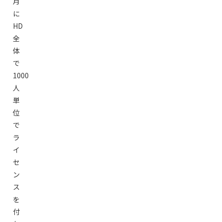
月
に
HD
全
体
で
1000
人
単
位
で
ラ
イ
セ
ン
ス
を
付