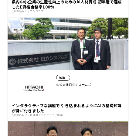
県内中小企業の生産性向上のためのAI人材育成 初年度で達成
したE資格合格率100%
5,000名以上
/
エンジニア
製造
株式会社日立システムズ
インタラクティブな講座で 引き込まれるようにAIの基礎知識
が身に付きました
5,000名以上
/
管理職
/
エンジニア
/
営業