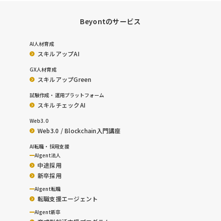
Beyontのサービス
AI人材育成
スキルアップAI
GX人材育成
スキルアップGreen
試験作成・運用プラットフォーム
スキルチェックAI
Web3.0
Web3.0 / Blockchain入門講座
AI転職・採用支援
AIgent法人
中途採用
新卒採用
AIgent転職
転職支援エージェント
AIgent新卒