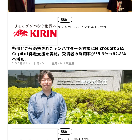
製造
キリンホールディングス株式会社
各部門から選抜されたアンバサダーを対象にMicrosoft 365
Copilot伴走支援を実施。受講者の利用率が35.3％→67.8％
へ増加。
5,000名以上
/
全社員
/
Copilot活用
/
生成AI活用
製造
住友ゴム工業株式会社