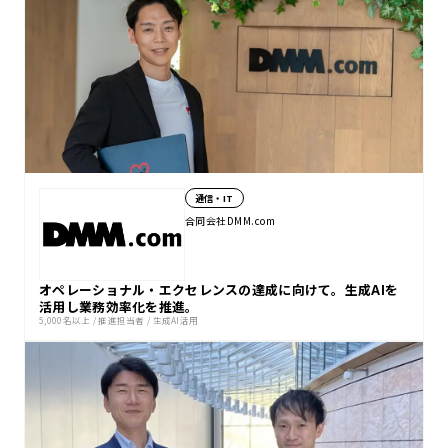
通信・IT
合同会社DMM.com
オペレーショナル・エクセレンスの達成に向けて。生成AIを
活用し業務効率化を推進。
5,000名以上
/
推進担当者
/
生成AI活用