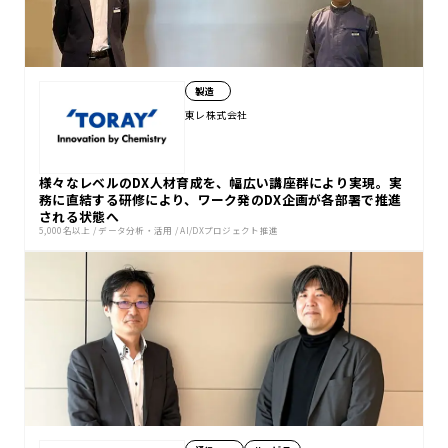
製造
東レ株式会社
様々なレベルのDX人材育成を、幅広い講座群により実現。実
務に直結する研修により、ワーク発のDX企画が各部署で推進
される状態へ
5,000名以上
/
データ分析・活用
/
AI/DXプロジェクト推進