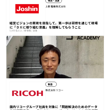
物流・流通
上新電機株式会社
経営ビジョンの実現を目指して。第一歩は研修を通じて現場
に「ＤＸに取り組む意義」を理解してもらうこと
5,000名以上
/
管理職
/
営業
製造
株式会社リコー
国内リコーグループ社員を対象に「問題解決のためのデータ