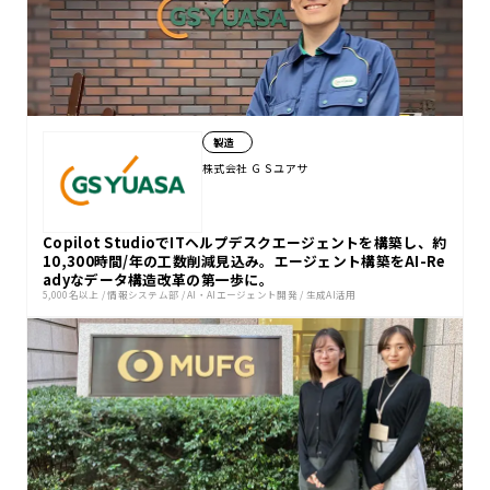
製造
株式会社 ＧＳユアサ
Copilot StudioでITヘルプデスクエージェントを構築し、約
10,300時間/年の工数削減見込み。エージェント構築をAI-Re
adyなデータ構造改革の第一歩に。
5,000名以上
/
情報システム部
/
AI・AIエージェント開発
/
生成AI活用