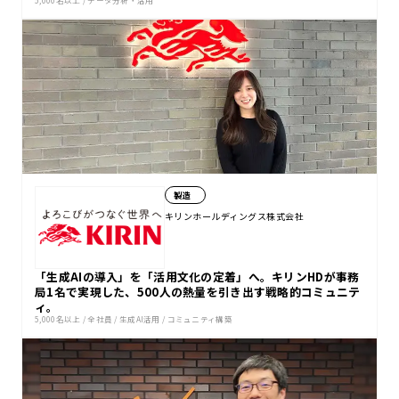
製造
キリンホールディングス株式会社
「生成AIの導入」を「活用文化の定着」へ。キリンHDが事務
局1名で実現した、500人の熱量を引き出す戦略的コミュニテ
ィ。
5,000名以上
/
全社員
/
生成AI活用
/
コミュニティ構築