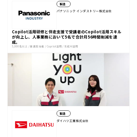
製造
パナソニック インダストリー株式会社
Copilot活用研修と伴走支援で受講者のCopilot活用スキル
が向上し、人事業務において5名で合計月56時間削減を達
成。
5,000名以上
/
推進担当者
/
Copilot活用
/
生成AI活用
製造
ダイハツ工業株式会社