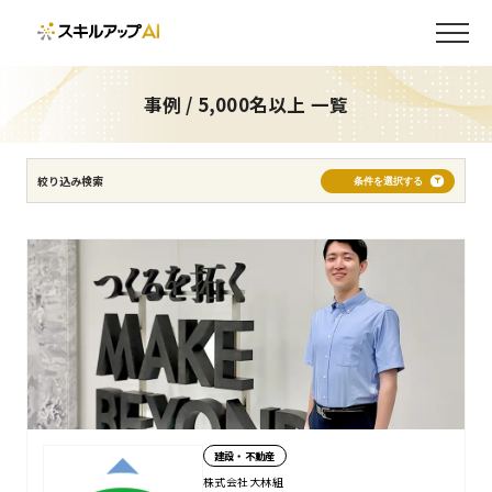
製造
建設・不動産
通信・IT
サービス
金融・保険
物流・流通
インフラ・エネルギー
官公庁・自治体・教育機関
事例 / 5,000名以上 一覧
5,000名以上
500〜5,000名未満
500名未満
絞り込み検索
条件を選択する
全社員
経営者
管理職
エンジニア
営業
情報システム部
推進担当者
新入社員
AIエージェント開発
AI/DXリテラシー向上
AI/DX推進人材育成
AI開発内製化
実務・成果直結
AI活用文化構築
DXのプロジェクト推進者を育成したい
AI・AIエージェント開発
Copilot活用
生成AI活用
データ分析・活用
建設・不動産
AI/DXプロジェクト推進
コミュニティ構築
株式会社大林組