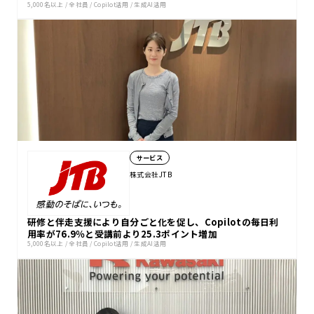
5,000名以上
/
全社員
/
Copilot活用
/
生成AI活用
サービス
株式会社JTB
研修と伴走支援により自分ごと化を促し、Copilotの毎日利
用率が76.9％と受講前より25.3ポイント増加
5,000名以上
/
全社員
/
Copilot活用
/
生成AI活用