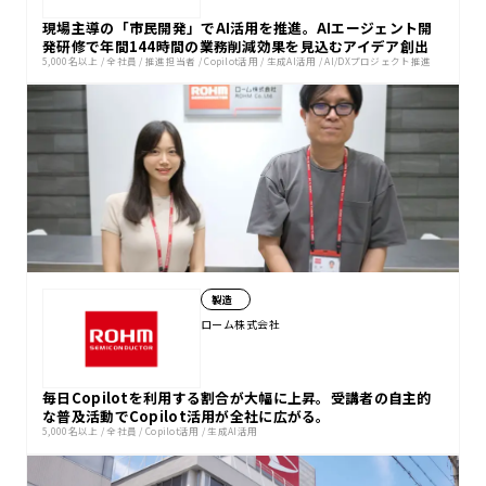
現場主導の「市民開発」でAI活用を推進。AIエージェント開
発研修で年間144時間の業務削減効果を見込むアイデア創出
5,000名以上
/
全社員
/
推進担当者
/
Copilot活用
/
生成AI活用
/
AI/DXプロジェクト推進
製造
ローム株式会社
毎日Copilotを利用する割合が大幅に上昇。受講者の自主的
な普及活動でCopilot活用が全社に広がる。
5,000名以上
/
全社員
/
Copilot活用
/
生成AI活用