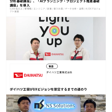
分析基礎講座」、「AIプランニング・プロジェクト推進基礎
講座」を導入
5,000名以上
/
管理職
/
エンジニア
/
営業
/
新入社員
/
データ分析・活用
/
AI/DXプロジェ
クト推進
製造
ダイハツ工業株式会社
ダイハツ工業がDXビジョンを策定するまでの道のり
5,000名以上
/
管理職
/
エンジニア
/
営業
/
新入社員