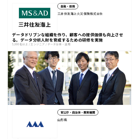
金融・保険
三井住友海上火災保険株式会社
データドリブンな組織を作り、顧客への提供価値も向上させ
る。データ分析人財を育成するための研修を実施
5,000名以上
/
エンジニア
/
データ分析・活用
官公庁・自治体・教育機関
山形県