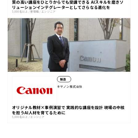
質の高い講座をひとりからでも受講できる AIスキルを磨きソ
リューションインテグレーターとしてさらなる進化を
5,000名以上
/
管理職
/
エンジニア
製造
キヤノン株式会社
オリジナル教材×事例演習で 実践的な講座を設計 現場の中核
を担うAI人材を育てるために
5,000名以上
/
エンジニア