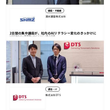
建設・不動産
清水建設株式会社
2日間の集中講座が、社内のAIリテラシー変化のきっかけに
5,000名以上
/
管理職
/
エンジニア
/
新入社員
通信・IT
株式会社DTS