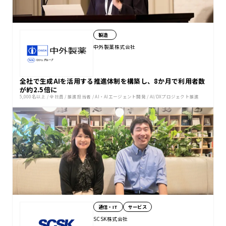
製造
中外製薬株式会社
全社で生成AIを活用する推進体制を構築し、8か月で利用者数
が約2.5倍に
5,000名以上
/
全社員
/
推進担当者
/
AI・AIエージェント開発
/
AI/DXプロジェクト推進
通信・IT
サービス
SCSK株式会社