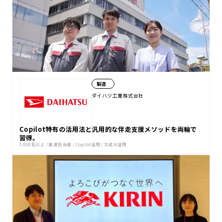
製造
ダイハツ工業株式会社
Copilot特有の活用法と汎用的な伴走支援メソッドを両輪で
習得。
5,000名以上
/
推進担当者
/
Copilot活用
/
生成AI活用