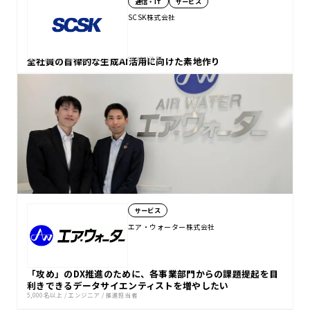
通信・IT
サービス
SCSK株式会社
全社員の自律的な生成AI活用に向けた素地作り
5,000名以上
/
全社員
/
エンジニア
/
生成AI活用
サービス
エア・ウォーター株式会社
「攻め」のDX推進のために、各事業部門からの課題提起を目
利きできるデータサイエンティストを増やしたい
5,000名以上
/
エンジニア
/
推進担当者