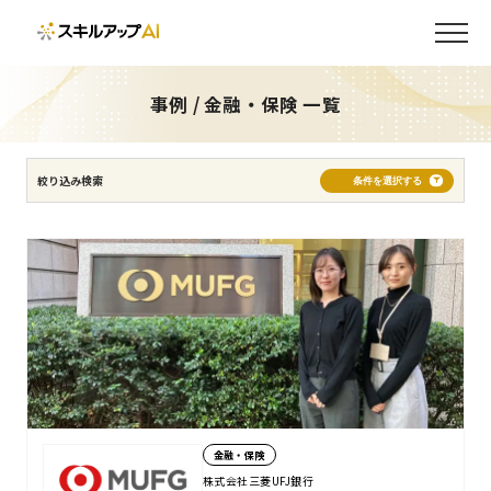
製造
建設・不動産
通信・IT
サービス
金融・保険
物流・流通
インフラ・エネルギー
官公庁・自治体・教育機関
事例 / 金融・保険 一覧
5,000名以上
500〜5,000名未満
500名未満
絞り込み検索
条件を選択する
全社員
経営者
管理職
エンジニア
営業
情報システム部
推進担当者
新入社員
AIエージェント開発
AI/DXリテラシー向上
AI/DX推進人材育成
AI開発内製化
実務・成果直結
AI活用文化構築
DXのプロジェクト推進者を育成したい
AI・AIエージェント開発
Copilot活用
生成AI活用
データ分析・活用
金融・保険
AI/DXプロジェクト推進
コミュニティ構築
株式会社三菱UFJ銀行