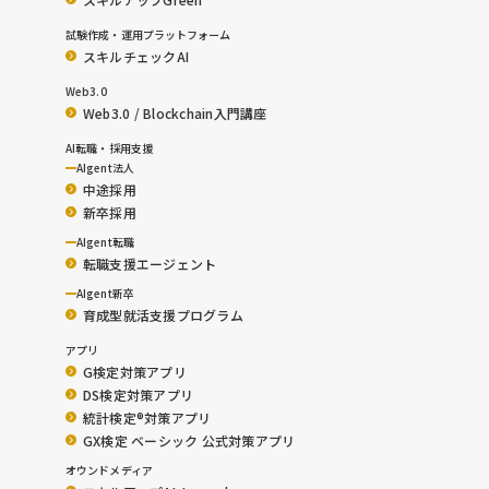
試験作成・運用プラットフォーム
スキルチェックAI
Web3.0
Web3.0 / Blockchain入門講座
AI転職・採用支援
AIgent法人
中途採用
新卒採用
AIgent転職
転職支援エージェント
AIgent新卒
育成型就活支援プログラム
アプリ
G検定対策アプリ
DS検定対策アプリ
統計検定®︎対策アプリ
GX検定 ベーシック 公式対策アプリ
オウンドメディア