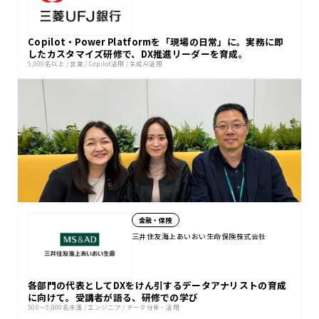
Copilot・Power Platformを「現場の日常」に。実務に即
したカスタマイズ研修で、DX推進リーダーを育成。
5,000名以上
/
営業
/
Copilot活用
/
生成AI活用
金融・保険
三井住友海上あいおい生命保険株式会社
各部門の代表としてDXをけん引するデータアナリストの育成
に向けて。受講者が語る、研修での学び
500〜5,000名未満
/
エンジニア
/
データ分析・活用