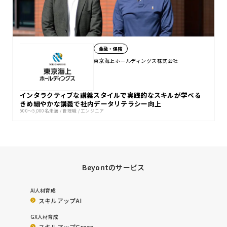
金融・保険
東京海上ホールディングス株式会社
インタラクティブな講義スタイルで実践的なスキルが学べる
きめ細やかな講義で社内データリテラシー向上
500〜5,000名未満
/
管理職
/
エンジニア
Beyontのサービス
AI人材育成
スキルアップAI
GX人材育成
スキルアップGreen