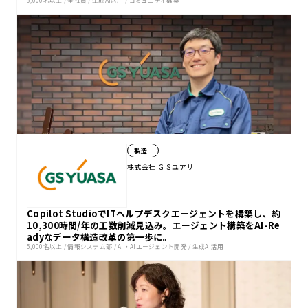
製造
株式会社 ＧＳユアサ
Copilot StudioでITヘルプデスクエージェントを構築し、約
10,300時間/年の工数削減見込み。エージェント構築をAI-Re
adyなデータ構造改革の第一歩に。
5,000名以上
/
情報システム部
/
AI・AIエージェント開発
/
生成AI活用