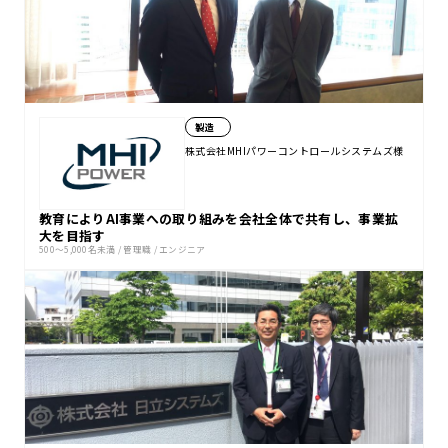
製造
株式会社MHIパワーコントロールシステムズ様
教育によりAI事業への取り組みを会社全体で共有し、事業拡
大を目指す
500〜5,000名未満
/
管理職
/
エンジニア