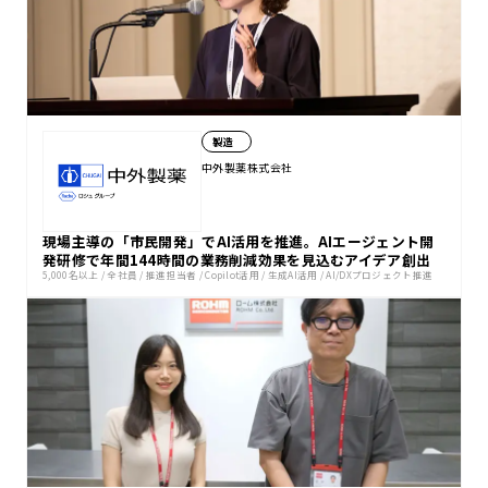
製造
中外製薬株式会社
現場主導の「市民開発」でAI活用を推進。AIエージェント開
発研修で年間144時間の業務削減効果を見込むアイデア創出
5,000名以上
/
全社員
/
推進担当者
/
Copilot活用
/
生成AI活用
/
AI/DXプロジェクト推進