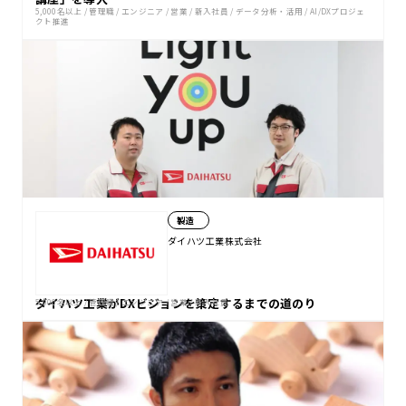
5,000名以上
/
管理職
/
エンジニア
/
営業
/
新入社員
/
データ分析・活用
/
AI/DXプロジェ
クト推進
製造
ダイハツ工業株式会社
ダイハツ工業がDXビジョンを策定するまでの道のり
5,000名以上
/
管理職
/
エンジニア
/
営業
/
新入社員