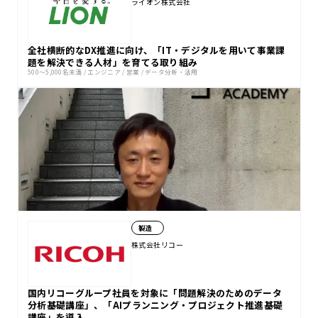
ライオン株式会社
全社横断的なDX推進に向け、「IT・デジタルを用いて事業課
題を解決できる人材」を育てる取り組み
500〜5,000名未満
/
エンジニア
/
営業
/
データ分析・活用
製造
株式会社リコー
国内リコーグループ社員を対象に「問題解決のためのデータ
分析基礎講座」、「AIプランニング・プロジェクト推進基礎
講座」を導入