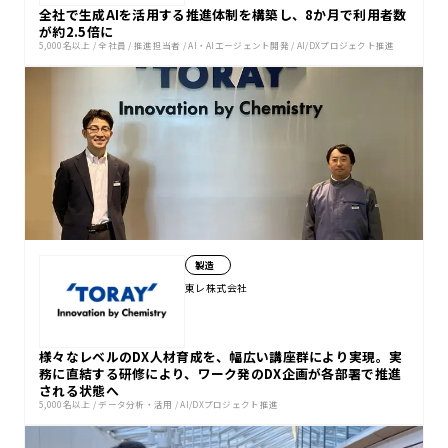
全社で生成AIを活用する推進体制を構築し、8か月で利用者数
が約2.5倍に
5,000名以上
/
全社員
/
推進担当者
/
AI・AIエージェント開発
/
AI/DXプロジェクト推進
製造
東レ株式会社
様々なレベルのDX人材育成を、幅広い講座群により実現。実
務に直結する研修により、ワーク発のDX企画が各部署で推進
される状態へ
5,000名以上
/
データ分析・活用
/
AI/DXプロジェクト推進