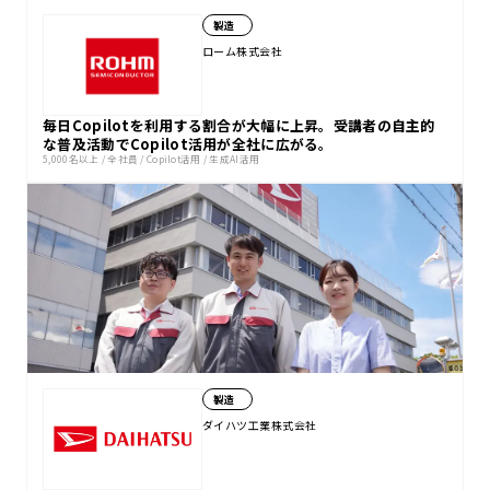
製造
ローム株式会社
毎日Copilotを利用する割合が大幅に上昇。受講者の自主的
な普及活動でCopilot活用が全社に広がる。
5,000名以上
/
全社員
/
Copilot活用
/
生成AI活用
製造
ダイハツ工業株式会社