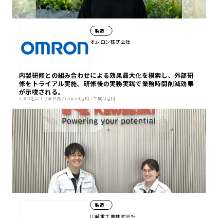
製造
オムロン株式会社
内製研修との組み合わせによる効果最大化を模索し、外部研
修をトライアル実施。研修後の実務実践で業務時間削減効果
が示唆される。
5,000名以上
/
全社員
/
Copilot活用
/
生成AI活用
製造
川崎重工業株式会社