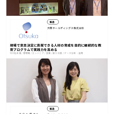
製造
大塚ホールディングス株式会社
現場で意思決定に貢献できる人材の育成を目的に継続的な教
育プログラムで実践力を高める
500名未満
/
管理職
/
エンジニア
/
営業
/
新入社員
/
データ分析・活用
製造