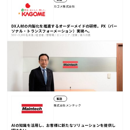
カゴメ株式会社
DX人材の内製化を推進するオーダーメイドの研修。PX（パー
ソナル・トランスフォーメーション）実現へ。
500〜5,000名未満
/
経営者
/
管理職
/
エンジニア
/
営業
/
新入社員
製造
株式会社メンテック
AIの知識を活用し、お客様に新たなソリューションを提供し