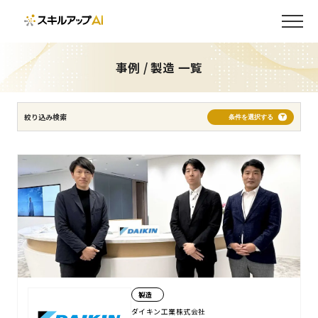
製造
建設・不動産
通信・IT
サービス
金融・保険
物流・流通
インフラ・エネルギー
官公庁・自治体・教育機関
事例 / 製造 一覧
5,000名以上
500〜5,000名未満
500名未満
絞り込み検索
条件を選択する
全社員
経営者
管理職
エンジニア
営業
情報システム部
推進担当者
新入社員
AIエージェント開発
AI/DXリテラシー向上
AI/DX推進人材育成
AI開発内製化
実務・成果直結
AI活用文化構築
DXのプロジェクト推進者を育成したい
AI・AIエージェント開発
Copilot活用
生成AI活用
データ分析・活用
製造
AI/DXプロジェクト推進
コミュニティ構築
ダイキン工業株式会社