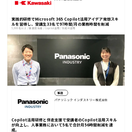
実践的研修でMicrosoft 365 Copilot活用アイデア発想スキ
ルを習得し、受講生33名で97時間/月の業務時間を削減
5,000名以上
/
推進担当者
/
Copilot活用
/
生成AI活用
製造
パナソニック インダストリー株式会社
Copilot活用研修と伴走支援で受講者のCopilot活用スキル
が向上し、人事業務において5名で合計月56時間削減を達
成。