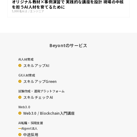
オリジナル教材×事例演習で 実践的な講座を設計 現場の中核
を担うAI人材を育てるために
5,000名以上
/
エンジニア
Beyontのサービス
AI人材育成
スキルアップAI
GX人材育成
スキルアップGreen
試験作成・運用プラットフォーム
スキルチェックAI
Web3.0
Web3.0 / Blockchain入門講座
AI転職・採用支援
AIgent法人
中途採用