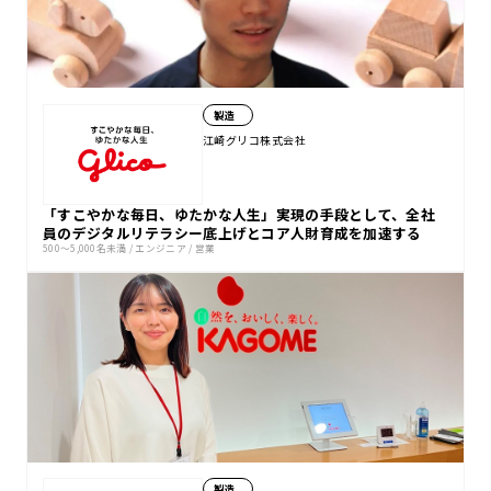
製造
江崎グリコ株式会社
「すこやかな毎日、ゆたかな人生」実現の手段として、全社
員のデジタルリテラシー底上げとコア人財育成を加速する
500〜5,000名未満
/
エンジニア
/
営業
製造