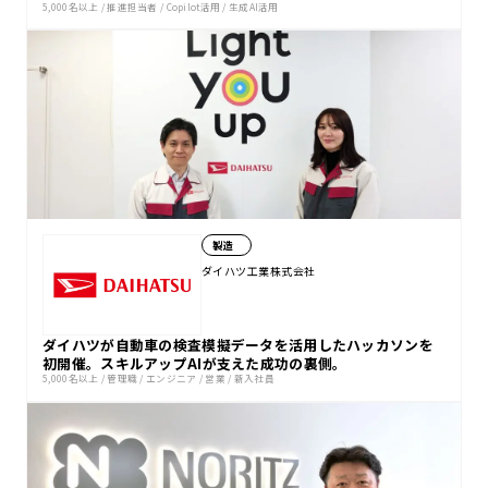
5,000名以上
/
推進担当者
/
Copilot活用
/
生成AI活用
製造
ダイハツ工業株式会社
ダイハツが自動車の検査模擬データを活用したハッカソンを
初開催。スキルアップAIが支えた成功の裏側。
5,000名以上
/
管理職
/
エンジニア
/
営業
/
新入社員