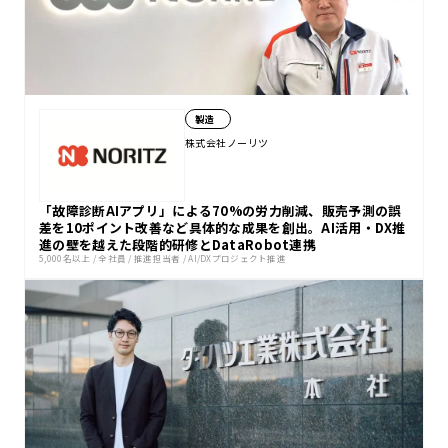
製造
株式会社ノーリツ
「故障診断AIアプリ」による70%の労力削減、販売予測の誤
差を10ポイント改善など具体的な成果を創出。AI活用・DX推
進の壁を越えた段階的研修とDataRobot連携
5,000名以上
/
全社員
/
推進担当者
/
AI/DXプロジェクト推進