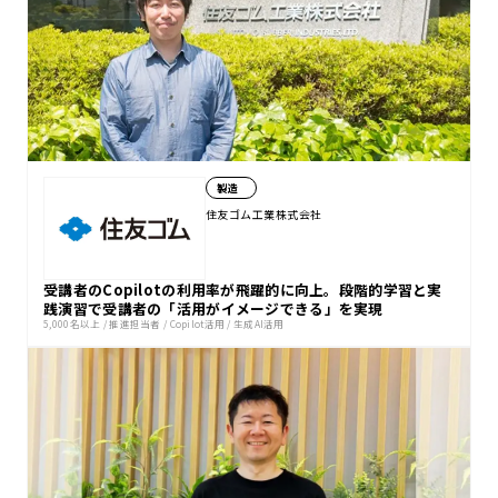
製造
住友ゴム工業株式会社
受講者のCopilotの利用率が飛躍的に向上。段階的学習と実
践演習で受講者の「活用がイメージできる」を実現
5,000名以上
/
推進担当者
/
Copilot活用
/
生成AI活用