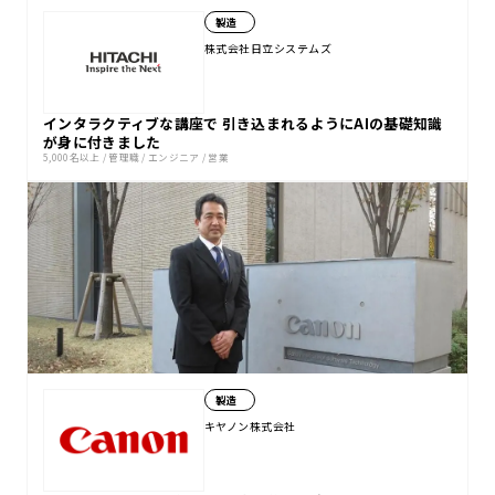
製造
株式会社日立システムズ
インタラクティブな講座で 引き込まれるようにAIの基礎知識
が身に付きました
5,000名以上
/
管理職
/
エンジニア
/
営業
製造
キヤノン株式会社