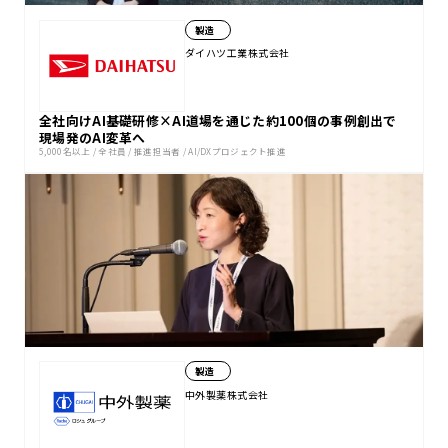
製造
ダイハツ工業株式会社
全社向けAI基礎研修×AI道場を通じた約100個の事例創出で
現場発のAI変革へ
5,000名以上
/
全社員
/
推進担当者
/
AI/DXプロジェクト推進
製造
中外製薬株式会社