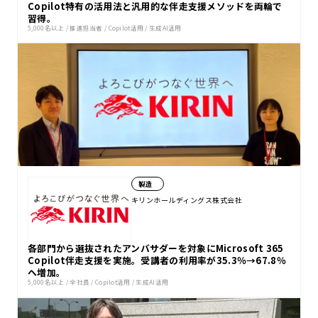
Copilot特有の活用法と汎用的な伴走支援メソッドを両輪で
習得。
5,000名以上
/
推進担当者
/
Copilot活用
/
生成AI活用
製造
キリンホールディングス株式会社
各部門から選抜されたアンバサダーを対象にMicrosoft 365
Copilot伴走支援を実施。受講者の利用率が35.3％→67.8％
へ増加。
5,000名以上
/
全社員
/
Copilot活用
/
生成AI活用