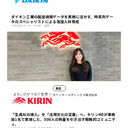
ダイキン工業の製造現場データを実務に活かす。時系列デー
タのスペシャリストによる高度人材育成
5,000名以上
/
データ分析・活用
製造
キリンホールディングス株式会社
「生成AIの導入」を「活用文化の定着」へ。キリンHDが事務
局1名で実現した、500人の熱量を引き出す戦略的コミュニテ
ィ。
5,000名以上
/
全社員
/
生成AI活用
/
コミュニティ構築