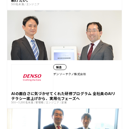
続けたい。
500名未満
/
エンジニア
製造
デンソーテクノ株式会社
AIの面白さに気づかせてくれた研修プログラム 全社員のAIリ
テラシー底上げから、実用化フェーズへ
500〜5,000名未満
/
管理職
/
エンジニア
/
営業