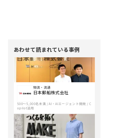
あわせて読まれている事例
坪
野
松
様：
物流・流通
日本郵船株式会社
「フ
ァ
500〜5,000名未満
/
AI・AIエージェント開発
/
C
opilot活用
ー
ス
ト
DX