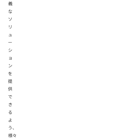
義
な
ソ
リ
ュ
ー
シ
ョ
ン
を
提
供
で
き
る
よ
う、
様々