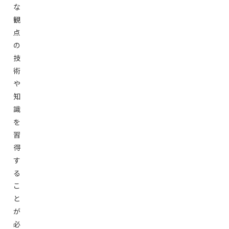
な
観
点
の
技
術
や
知
識
を
習
得
す
る
こ
と
が
必