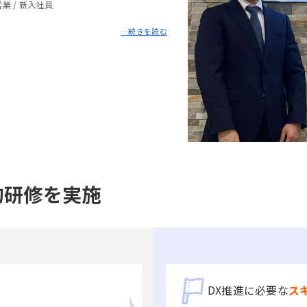
営業
/
新入社員
的研修を実施
DX推進に必要な
ス