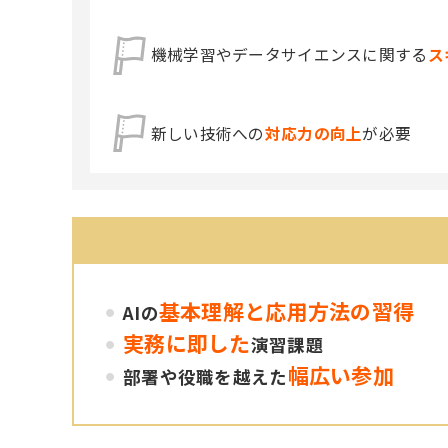
機械学習やデータサイエンスに関する
ス
新しい技術への
対応力の向上
が必要
基本理解と応用方法の習得
AIの
実務に即した
演習課題
幅広い参加
部署や役職を越えた