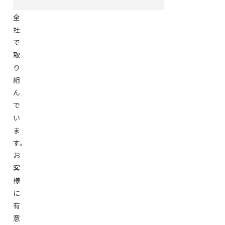
に
全
社
で
取
り
組
ん
で
い
ま
す。
お
客
様
に
有
意