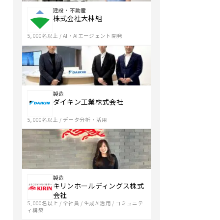
パ
建設・不動産
ー
株式会社大林組
ト
5,000名以上
/
AI・AIエージェント開発
ナ
ー」
を
ビ
ジ
製造
ョ
ダイキン工業株式会社
ン
5,000名以上
/
データ分析・活用
に
定
め、
お
客
製造
キリンホールディングス株式
様
会社
の
5,000名以上
/
全社員
/
生成AI活用
/
コミュニテ
ィ構築
DX