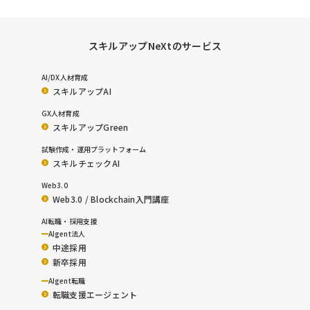
スキルアップNeXtのサービス
AI/DX人材育成
スキルアップAI
GX人材育成
スキルアップGreen
試験作成・運用プラットフォーム
スキルチェックAI
Web3.0
Web3.0 / Blockchain入門講座
AI転職・採用支援
AIgent法人
中途採用
新卒採用
AIgent転職
転職支援エージェント