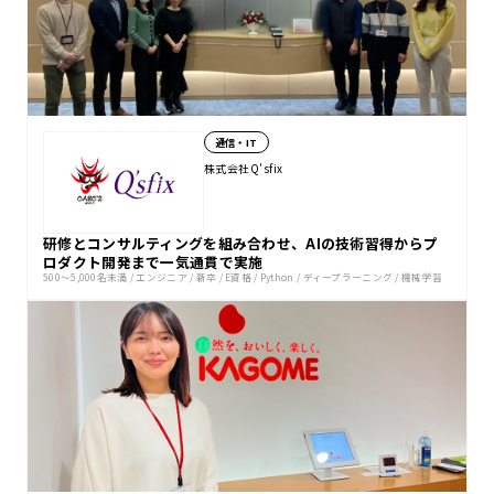
通信・IT
株式会社Q’sfix
研修とコンサルティングを組み合わせ、AIの技術習得からプ
ロダクト開発まで一気通貫で実施
500〜5,000名未満
/
エンジニア
/
新卒
/
E資格
/
Python
/
ディープラーニング
/
機械学習