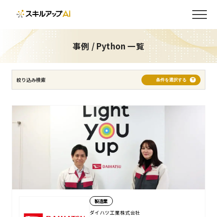
サービス
その他
不動産・建設
公共機関・自治体
流通・ 小売
製造業
通信・IT
金融・保険
事例 / Python 一覧
5,000名以上
500〜5,000名未満
500名未満
絞り込み検索
条件を選択する
情報システム部
全社員
営業
エンジニア
データサイエンティスト
新卒
管理職
経営者
気象予報士
推進担当者
AI/DXリテラシーの向上を図りたい
AIエンジニアを育成したい
AIのビジネス導入・プロジェクト推進者を育成したい
AIモデル・プロダクトの開発を行いたい
DXのプロジェクト推進者を育成したい
データの活用力をあげたい
生成AIの活用を促進したい
研修で終わらず実践活用まで反映したい
製造業
AIエージェント
Copilot
DXプロジェクト推進
DXリテラシー
生成AI
ダイハツ工業株式会社