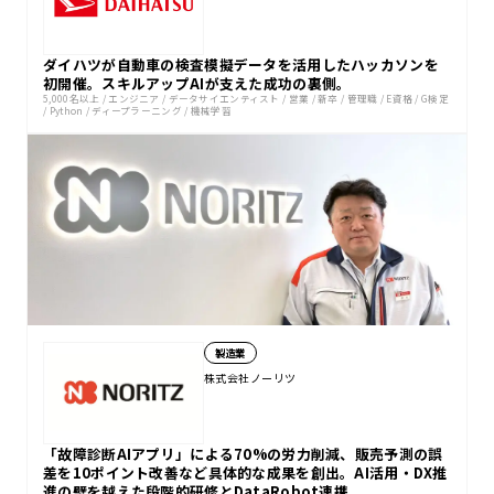
AIモデル・プロダクトの開発
DXパスポート
PBL研修
DX
AIプロジェクト推進
データ分析
E資格
G検定
Python
ディープラーニング
機械学習
ダイハツが自動車の検査模擬データを活用したハッカソンを
初開催。スキルアップAIが支えた成功の裏側。
5,000名以上
/
エンジニア
/
データサイエンティスト
/
営業
/
新卒
/
管理職
/
E資格
/
G検定
/
Python
/
ディープラーニング
/
機械学習
製造業
株式会社ノーリツ
「故障診断AIアプリ」による70%の労力削減、販売予測の誤
差を10ポイント改善など具体的な成果を創出。AI活用・DX推
進の壁を越えた段階的研修とDataRobot連携