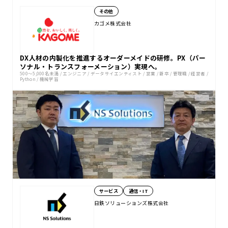
その他
カゴメ株式会社
DX人材の内製化を推進するオーダーメイドの研修。PX（パー
ソナル・トランスフォーメーション）実現へ。
500〜5,000名未満
/
エンジニア
/
データサイエンティスト
/
営業
/
新卒
/
管理職
/
経営者
/
Python
/
機械学習
サービス
通信・IT
日鉄ソリューションズ株式会社