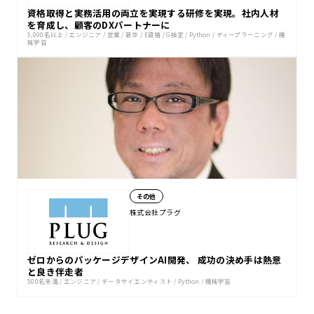
資格取得と実務活用の両立を実現する研修を実現。社内人材
を育成し、顧客のDXパートナーに
5,000名以上
/
エンジニア
/
営業
/
新卒
/
E資格
/
G検定
/
Python
/
ディープラーニング
/
機
械学習
その他
株式会社プラグ
ゼロからのパッケージデザインAI開発、 成功の決め手は熱意
と良き伴走者
500名未満
/
エンジニア
/
データサイエンティスト
/
Python
/
機械学習