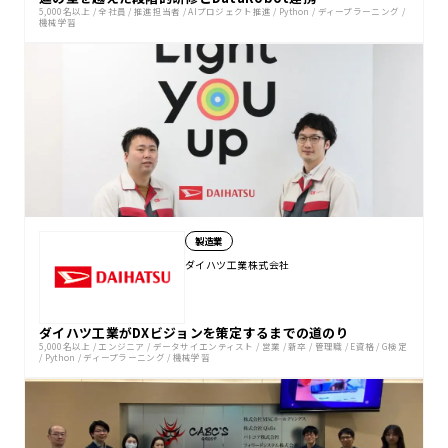
5,000名以上
/
全社員
/
推進担当者
/
AIプロジェクト推進
/
Python
/
ディープラーニング
/
機械学習
製造業
ダイハツ工業株式会社
ダイハツ工業がDXビジョンを策定するまでの道のり
5,000名以上
/
エンジニア
/
データサイエンティスト
/
営業
/
新卒
/
管理職
/
E資格
/
G検定
/
Python
/
ディープラーニング
/
機械学習